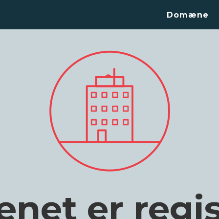
Domæne
et er regis